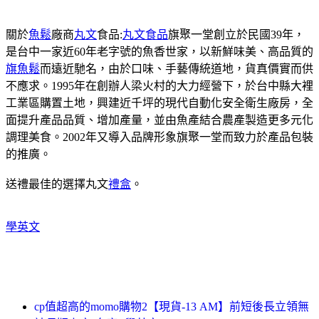
關於
魚鬆
廠商
丸文
食品:
丸文食品
旗聚一堂創立於民國39年，
是台中一家近60年老字號的魚香世家，以新鮮味美、高品質的
旗魚鬆
而遠近馳名，由於口味、手藝傳統道地，貨真價實而供
不應求。1995年在創辦人梁火村的大力經營下，於台中縣大裡
工業區購置土地，興建近千坪的現代自動化安全衛生廠房，全
面提升產品品質、增加產量，並由魚產結合農產製造更多元化
調理美食。2002年又導入品牌形象旗聚一堂而致力於產品包裝
的推廣。
送禮最佳的選擇丸文
禮盒
。
學英文
cp值超高的momo購物2【現貨-13 AM】前短後長立領無