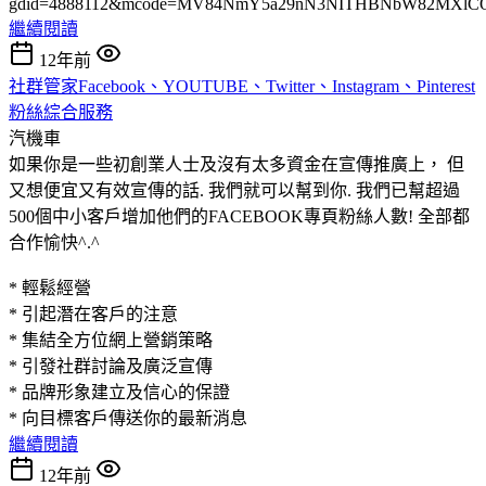
gdid=4888112&mcode=MV84NmY5a29nN3NITHBNbW82MXlC
繼續閱讀
12年前
社群管家Facebook、YOUTUBE、Twitter、Instagram、Pinterest
粉絲綜合服務
汽機車
如果你是一些初創業人士及沒有太多資金在宣傳推廣上， 但
又想便宜又有效宣傳的話. 我們就可以幫到你. 我們已幫超過
500個中小客戶增加他們的FACEBOOK專頁粉絲人數! 全部都
合作愉快^.^
* 輕鬆經營
* 引起潛在客戶的注意
* 集結全方位網上營銷策略
* 引發社群討論及廣泛宣傳
* 品牌形象建立及信心的保證
* 向目標客戶傳送你的最新消息
繼續閱讀
12年前