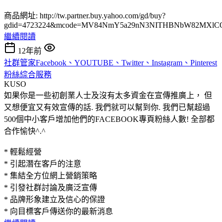
商品網址: http://tw.partner.buy.yahoo.com/gd/buy?
gdid=4723224&mcode=MV84NmY5a29nN3NITHBNbW82MXlC
繼續閱讀
12年前
社群管家Facebook、YOUTUBE、Twitter、Instagram、Pinterest
粉絲綜合服務
KUSO
如果你是一些初創業人士及沒有太多資金在宣傳推廣上， 但
又想便宜又有效宣傳的話. 我們就可以幫到你. 我們已幫超過
500個中小客戶增加他們的FACEBOOK專頁粉絲人數! 全部都
合作愉快^.^
* 輕鬆經營
* 引起潛在客戶的注意
* 集結全方位網上營銷策略
* 引發社群討論及廣泛宣傳
* 品牌形象建立及信心的保證
* 向目標客戶傳送你的最新消息