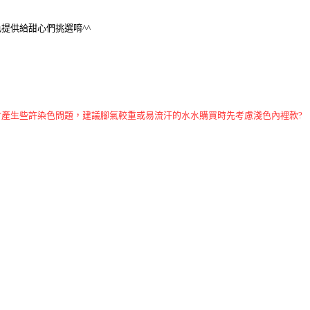
色提供給甜心們挑選唷^^
會產生些許染色問題，建議腳氣較重或易流汗的水水購買時先考慮淺色內裡款
?