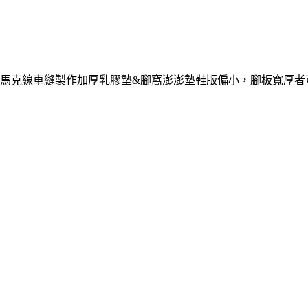
工馬克線車縫製作加厚乳膠墊&腳窩澎澎墊鞋版偏小，腳板寬厚者