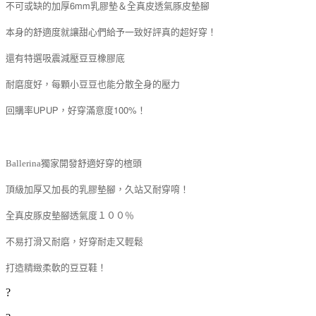
不可或缺的加厚6mm乳膠墊＆全真皮透氣豚皮墊腳
本身的舒適度就讓甜心們給予一致好評真的超好穿！
還有特選吸震減壓豆豆橡膠底
耐磨度好，每顆小豆豆也能分散全身的壓力
回購率UPUP，好穿滿意度100%！
Ballerina獨家開發舒適好穿的楦頭
頂級加厚又加長的乳膠墊腳，久站又耐穿唷！
全真皮豚皮墊腳透氣度１００％
不易打滑又耐磨，好穿耐走又輕鬆
打造精緻柔軟的豆豆鞋！
?