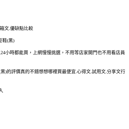
開箱文.優缺點比較
鞋(黑)
(黑)而且24小時都能買，上網慢慢挑選，不用等店家開門也不用看店員
豆鞋(黑)的評價真的不錯想想哪裡買最便宜.心得文.試用文.分享文行
入