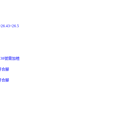
26.43=26.5
穿38號需加楦
好合腳
好合腳