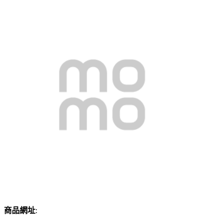
商品網址
: