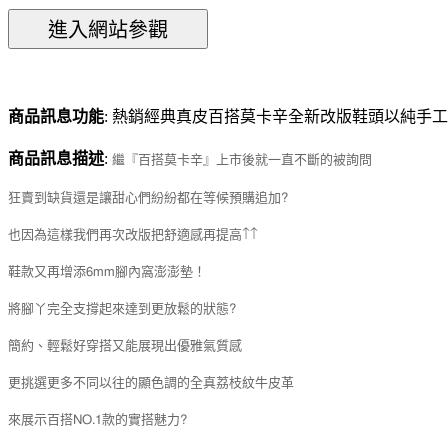
商品訊息功能
: 熱銷經典真皮百搭莫卡辛全新改版鞋頭以純手
商品訊息描述
:
繼『百搭莫卡辛』上市後就一直不斷的被詢問
狂賣到缺貨還是讓甜心們紛紛都在等候預購追加?
也因為這樣我們再次改版把舒適感再提高↑↑
鞋款又再增添6mm腳內窩澎澎墊！
將腳丫完全支撐起來達到更放鬆的狀態?
簡約、輕鬆好穿搭又能展現出優雅氣質感
更挑選更多不同以往的顯色調的全真荔枝紋牛皮革
來展示百搭NO.1款的實搭魅力?