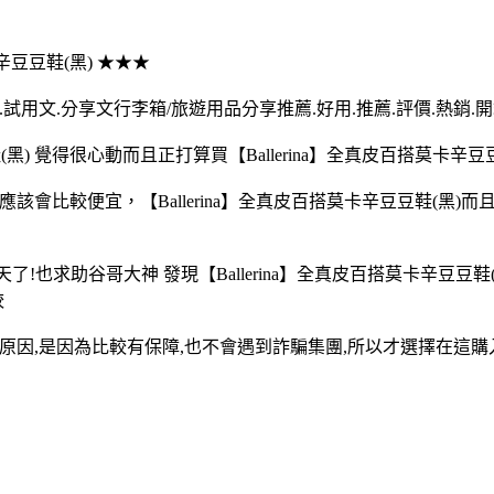
卡辛豆豆鞋(黑) ★★★
得文.試用文.分享文行李箱/旅遊用品分享推薦.好用.推薦.評價.熱銷.
黑) 覺得很心動而且正打算買【Ballerina】全真皮百搭莫卡辛豆豆
路上買應該會比較便宜，【Ballerina】全真皮百搭莫卡辛豆豆鞋
多天了!也求助谷哥大神 發現【Ballerina】全真皮百搭莫卡辛豆
較
) 的原因,是因為比較有保障,也不會遇到詐騙集團,所以才選擇在這購