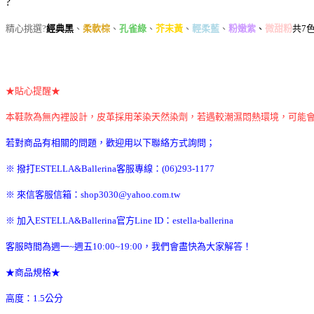
?
精心挑選?
經典黑
、
柔軟棕
、
孔雀綠
、
芥末黃
、
輕柔藍
、
粉嫩紫
、
微甜粉
共7
★貼心提醒★
本鞋款為無內裡設計，皮革採用苯染天然染劑，若遇較潮濕悶熱環境，可能
若對商品有相關的問題，歡迎用以下聯絡方式詢問；
※ 撥打ESTELLA&Ballerina客服專線：(06)293-1177
※ 來信客服信箱：shop3030@yahoo.com.tw
※ 加入ESTELLA&Ballerina官方Line ID：estella-ballerina
客服時間為週一~週五10:00~19:00，我們會盡快為大家解答！
★商品規格★
高度：1.5公分