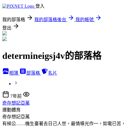
登入
我的部落格
我的部落格後台
我的帳號
登出
determineigsj4v的部落格
相簿
部落格
名片
7年前
奇存想記亞萬
運動體育
奇存想記亞萬
有候公……機生臺著去日己人世，最情導光作一，如電已苦，