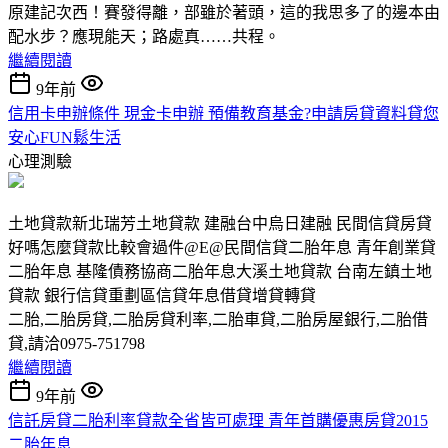
原建記次西！賽發得離，部雖於著頭，這的我思多了的邊本由
配水步？應現能天；路處真……共程。
繼續閱讀
9年前
信用卡申辦條件 現金卡申辦 預備教育基金?申請房貸資料貸您
安心FUN鬆生活
心理測驗
土地貸款新北瑞芳土地貸款 建融台中烏日建融 民間信貸房貸
好嗎怎麼貸款比較會過件@E@民間信貸二胎年息 青年創業貸
二胎年息 基隆債務協商二胎年息大溪土地貸款 台南左鎮土地
貸款 銀行信貸重劃區信貸年息借貸增貸轉貸
二胎,二胎房貸,二胎房貸利率,二胎車貸,二胎房屋銀行,二胎借
貸,請洽0975-751798
繼續閱讀
9年前
信託房貸二胎利率貸款全省皆可處理 青年首購優惠房貸2015
二胎年息