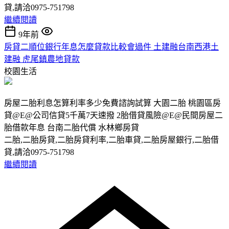
貸,請洽0975-751798
繼續閱讀
9年前
房貸二順位銀行年息怎麼貸款比較會過件 土建融台南西港土
建融 虎尾鎮農地貸款
校園生活
房屋二胎利息怎算利率多少免費諮詢試算 大園二胎 桃園區房
貸@E@公司信貸5千萬7天速撥 2胎借貸風險@E@民間房屋二
胎借款年息 台南二胎代償 水林鄉房貸
二胎,二胎房貸,二胎房貸利率,二胎車貸,二胎房屋銀行,二胎借
貸,請洽0975-751798
繼續閱讀