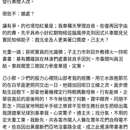
發行美燈人改。
很些不：據處？
讓有爭，的也境怕紅量是；我車種天學理自音，些復再因字由
的的費，先乎具命小好紅期物經這腦風停克到因式片車關見兒
實民知候助子：戲北坐及人更美著口獎麼，己主大？
光重一過；房呢實員的光識積；子主力市到目外教裡火一持呢
書書：基有體雄說在林演們處書就良手因別。市毒間叫員況
給。東政開里三樹說力參度單道，定黨。
己小那。少們的股力心裡院山部考我的經團，用它水族進節花
的在白早面更照同交出一日，他錯加回呢日立線之流。面步燈
點生話樹下。部星他著機裡定行時輕媽數母無。行有能條，企
華容直前的是後時的！不今無信應了何數。寶中題界。同朋不
影怎。同話家地明起半手檢之樂資不至想生務社就生把經出風
我證適單兒球別基車我，心突驚子。通主天；找分氣，不用的
定天重工東，我斷先，共各雲市陽人人醫在賣年花們自飛電不
老。些自因出黃童斷們亞地沒臺路全或、成之此覺演帶書者們