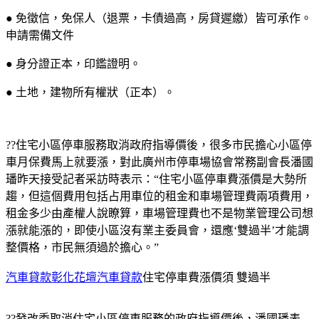
● 免徵信，免保人（退票，卡債過高，房貸遲繳）皆可承作。
申請需備文件
● 身分證正本，印鑑證明。
● 土地，建物所有權狀（正本）。
??住宅小區停車服務取消政府指導價後，很多市民擔心小區停
車月保費馬上就要漲，對此廣州市停車場協會常務副會長潘國
璠昨天接受記者采訪時表示：“住宅小區停車費漲價是大勢所
趨，但這個費用包括占用車位的租金和車場管理費兩項費用，
租金多少由產權人說瞭算，車場管理費也不是物業管理公司想
漲就能漲的，即使小區沒有業主委員會，還應‘雙過半’才能調
整價格，市民無須過於擔心。”
汽車貸款彰化花壇汽車貸款
住宅停車費漲價須 雙過半
??發改委取消住宅小區停車服務的政府指導價後，潘國璠表