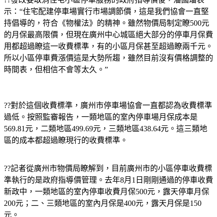
示：“住宅配建停車場實行市場調節價，這是我們協會一直堅
持倡導的，符合《物權法》的精神。雖然物價局制定瞭500元
的月保最高限價，但現在廣州中心城區絕大部分的停車月保費
用都超過瞭這一收費標準，有的小區月保甚至超過瞭兩千元。
所以小區停車費漲價這是大勢所趨，雖然目前沒有價格調整的
時間表，但相信不會等太久。”
??對於這個收費標準，廣州市停車場協會一直都認為收費標準
過低。按照監審報告，一類地區的室內停車場月保成本是
569.81元，二類地區499.69元，三類地區438.64元。這三類地
區的成本都超過瞭現行的收費標準。
??記者從廣州市物價局瞭解到，目前廣州市的小區停車收費標
準執行的是政府指導價管理。去年8月1日剛剛通過的停車收費
新政中，一類地區的室內停車收費月保500元，露天停車月保
200元；二、三類地區的室內月保是400元，露天月保是150
元。