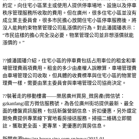
約定，向住宅小區業主或使用人提供停車場地、設施以及停車
秩序管理服務所收取的費用。但在廣州，很多住宅小區並沒有
成立業主委員會，很多市民擔心放開住宅小區停車服務後，將
沒人能夠約束物業管理公司亂漲價的行為。對此潘國璠表示：
“市民這樣的擔心完全沒必要，物業管理公司並非想漲價就能
漲價的。”
??據潘國璠介紹，住宅小區的停車費包括占用車位的租金和車
場管理費兩項費用。租金的多少由產權人說瞭算，車場管理費
由車場管理公司收取，但具體的收費標準與住宅小區的物業管
理費一樣，需要由業主委員會與車場管理公司協商決定。
??
裝著走的移動樓書——樂居廣州買房_微房產(微信號：
gzkanfang)官方微信服務號，為各位廣州街坊提供最新、最全
面的樓盤資訊服務，包括新盤營銷信息、折扣優惠，另外還定
期免費提供專業線下實地看房接送服務。掃描二維碼立即關
註，獲取更全面、更專業、更優惠的買房信息。
新聞來源http://gz.house.sina.com.cn/news/2015-01-